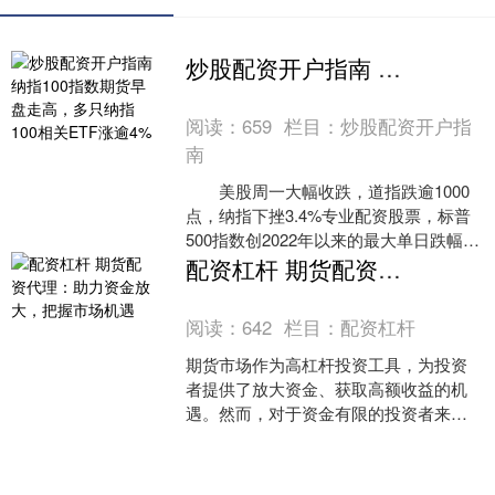
炒股配资开户指南 纳指100指数期货早盘走高，多只纳指100相关ETF涨逾4%
阅读：
659
栏目：
炒股配资开户指
南
美股周一大幅收跌，道指跌逾1000
点，纳指下挫3.4%专业配资股票，标普
500指数创2022年以来的最大单日跌幅。
对美国经济衰退的担忧使全球市场遭到
配资杠杆 期货配资代理：助力资金放大，把握市场机遇
抛售。 但今日早盘受日本股
阅读：
642
栏目：
配资杠杆
期货市场作为高杠杆投资工具，为投资
者提供了放大资金、获取高额收益的机
遇。然而，对于资金有限的投资者来
说，期货配资代理成为了实现资金放大
的有效途径。1. 杠杆风险：股票配资