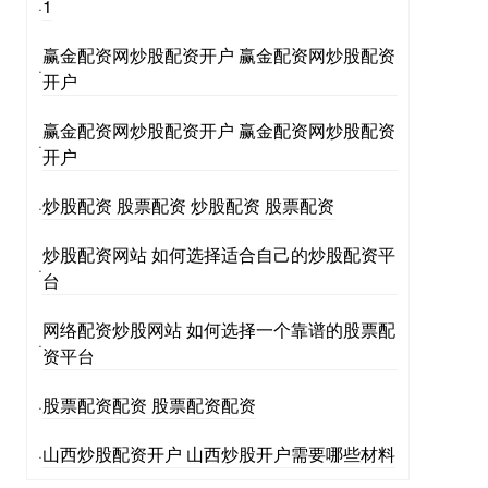
1
·
赢金配资网炒股配资开户 赢金配资网炒股配资
·
开户
赢金配资网炒股配资开户 赢金配资网炒股配资
·
开户
炒股配资 股票配资 炒股配资 股票配资
·
炒股配资网站 如何选择适合自己的炒股配资平
·
台
网络配资炒股网站 如何选择一个靠谱的股票配
·
资平台
股票配资配资 股票配资配资
·
山西炒股配资开户 山西炒股开户需要哪些材料
·