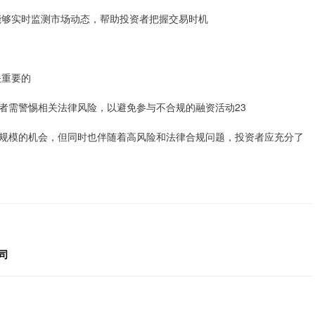
能够实时监测市场动态，帮助投资者把握交易时机
关重要的
者需警惕相关法律风险，以避免参与不合规的融资活动23
规模的机会，但同时也伴随着高风险和法律合规问题，投资者应充分了
司