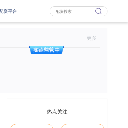
配资平台
更多
热点关注