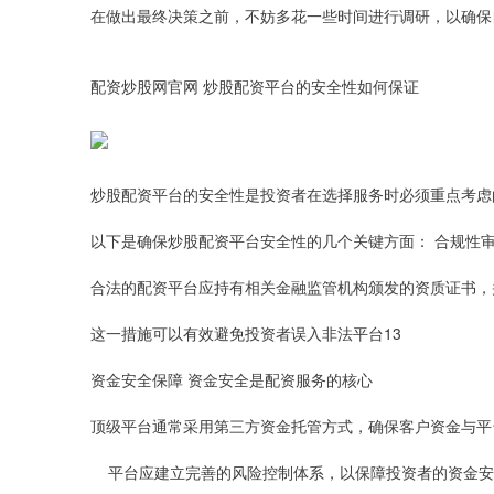
在做出最终决策之前，不妨多花一些时间进行调研，以确保
配资炒股网官网 炒股配资平台的安全性如何保证
炒股配资平台的安全性是投资者在选择服务时必须重点考虑
以下是确保炒股配资平台安全性的几个关键方面： 合规性
合法的配资平台应持有相关金融监管机构颁发的资质证书，
这一措施可以有效避免投资者误入非法平台13
资金安全保障 资金安全是配资服务的核心
顶级平台通常采用第三方资金托管方式，确保客户资金与平
平台应建立完善的风险控制体系，以保障投资者的资金安