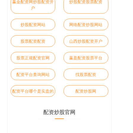
赢金配资网炒股配资开
炒股配资股票配资
户
炒股配资网站
网络配资炒股网站
股票配资配资
山西炒股配资开户
股票正规配资官网
赢盈配资股票平台
配资平台查询网站
找股票配资
配资平台哪个是实盘的
配资炒股网
配资炒股官网