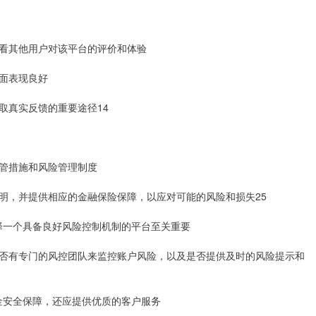
看其他用户对该平台的评价和体验
面表现良好
取真实反馈的重要途径14
管措施和风险管理制度
明，并提供相应的金融保险保障，以应对可能的风险和损失25
选择一个具备良好风险控制机制的平台至关重要
否有专门的风控团队来监控账户风险，以及是否提供及时的风险提示和
资金安全保障，还应提供优质的客户服务