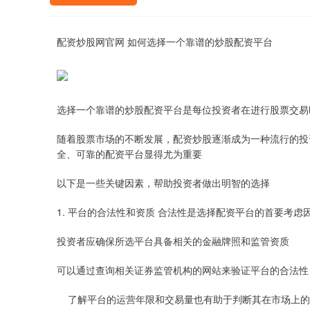
配资炒股网官网 如何选择一个靠谱的炒股配资平台
选择一个靠谱的炒股配资平台是每位投资者在进行股票交易
随着股票市场的不断发展，配资炒股逐渐成为一种流行的投
全、可靠的配资平台显得尤为重要
以下是一些关键因素，帮助投资者做出明智的选择
1. 平台的合法性和资质 合法性是选择配资平台的首要考虑
投资者应确保所选平台具备相关的金融牌照和监管资质
可以通过查询相关证券监管机构的网站来验证平台的合法性
了解平台的运营年限和交易量也有助于判断其在市场上的